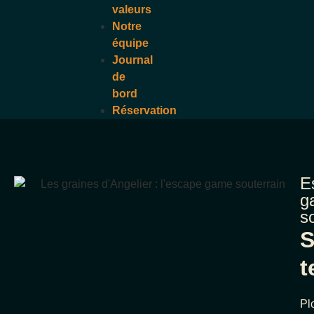
valeurs
Notre
équipe
Journal
de
bord
Réservation
E
g
s
S
t
Pl