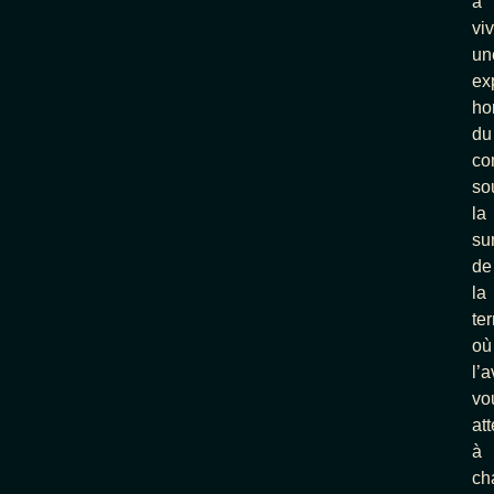
à
vi
un
ex
ho
du
co
so
la
su
de
la
ter
où
l’
vo
at
à
ch