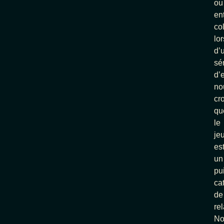
ou
en
co
lor
d’
sé
d’
no
cr
qu
le
je
es
un
pu
ca
de
rel
No