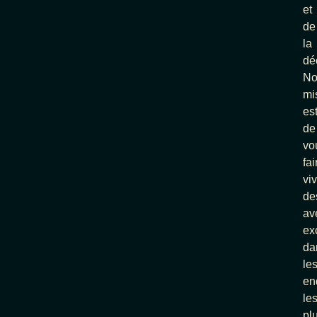
et
de
la
dé
No
mi
es
de
vo
fai
vi
de
av
ex
da
le
en
le
pl