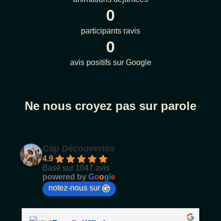
0
participants ravis
0
avis positifs sur Google
Ne nous croyez pas sur parole
Cap Découvertes
4.9
Basé sur 1047 avis
powered by
G
o
o
g
l
e
notez-nous sur