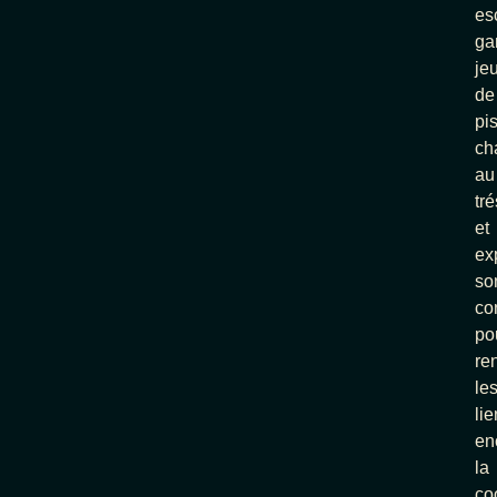
es
ga
je
de
pis
ch
au
tré
et
ex
so
co
po
re
le
lie
en
la
co