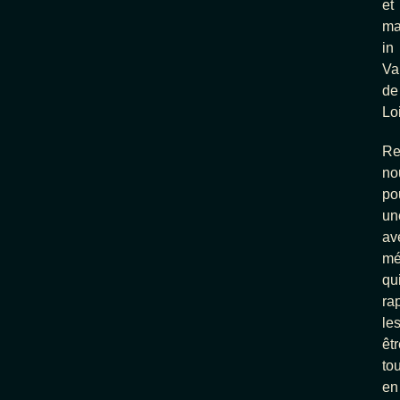
et
ma
in
Va
de
Loi
Re
no
po
un
av
mé
qu
ra
le
êtr
tou
en