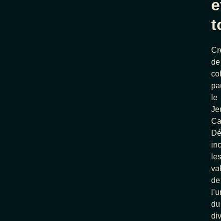
e
t
Cr
de
co
pa
le
Je
Ca
Dé
in
le
va
de
l’u
du
di