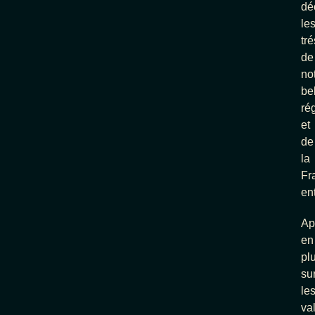
dé
le
tr
de
no
be
ré
et
de
la
Fr
ent
Ap
en
pl
su
le
va