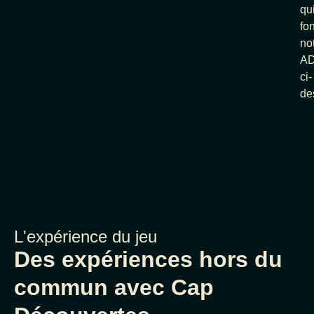
qu
fon
no
A
ci-
de
L'expérience du jeu
Des expériences hors du
commun avec Cap