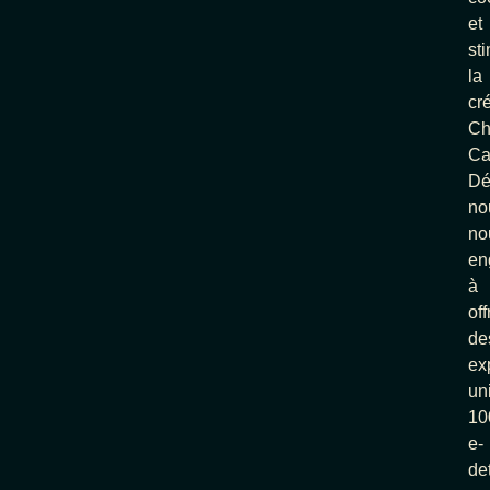
et
st
la
cré
Ch
Ca
Dé
no
no
en
à
off
de
ex
un
1
e-
de