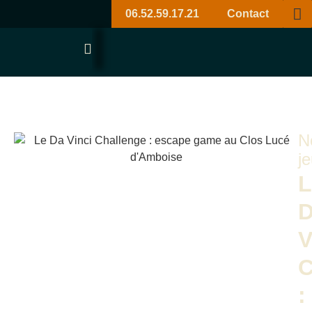
06.52.59.17.21
Contact
N
j
L
V
C
: