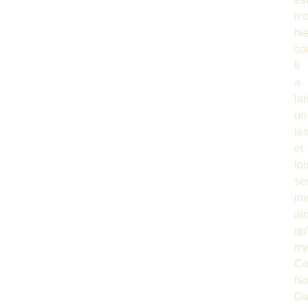
mo
hi
soi
Il
a
la
un
te
et
to
se
in
ai
qu
my
Co
Noi
Da