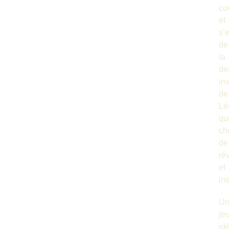
co
et
s’
de
la
de
in
de
Lé
qu
ch
de
ré
et
ins
U
je
id