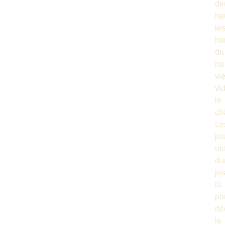
de
he
le
h
du
roi
vi
vi
le
ch
Le
jo
on
do
ju
là
po
déc
le