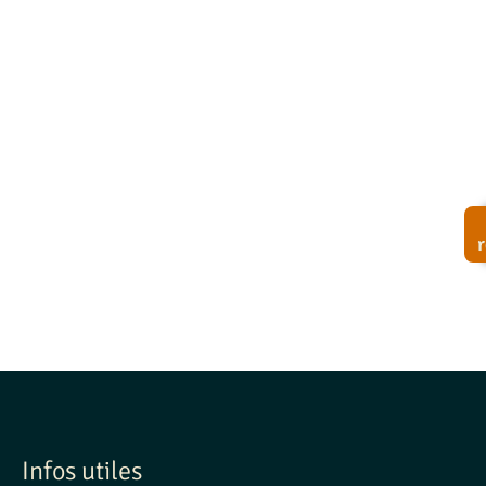
À
tr
vi
!
Infos utiles