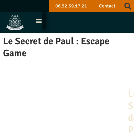
06.52.59.17.21
Contact
Le Secret de Paul : Escape
Game
L
S
d
P